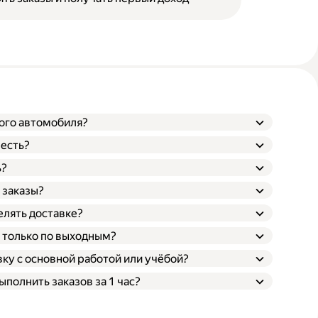
вого автомобиля?
 есть?
ь?
нятый;
 заказы?
лять доставке?
ы только по выходным?
ку с основной работой или учёбой?
полнить заказов за 1 час?