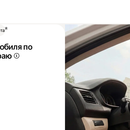
иля
та
обиля по
раю