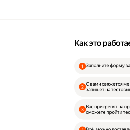
Как это работа
Заполните форму з
С вами свяжется ме
запишет на тестовы
Вас прикрепят на пр
сможете пройти тес
Всё, можно доставл