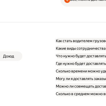
Как стать водителем грузо
Какие виды сотрудничества
Что нужно будет доставлят
Доход
Через парк;
Через парк как самоза
Где нужно будет доставлять
Как самозанятый;
Сколько времени можно уде
Могу ли я доставлять заказ
Можно ли совмещать достав
Сколько в среднем можно вы