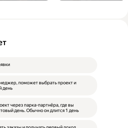
ет
аявки
неджер, поможет выбрать проект и
й день
оект через парка-партнёра, где вы
товый день. Обычно он длится 1 день
ять заказы и получать первый доход