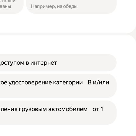
за ваши
ованы
Например, на обеды
доступом в интернет
ое удостоверение категории B и/или
вления грузовым автомобилем от 1