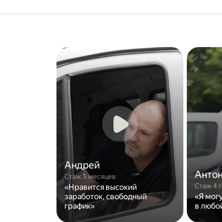
Андрей
Анто
Стаж 5 месяцев
Стаж 4 
«Нравится высокий
заработок, свободный
«Я мог
график»
в любо