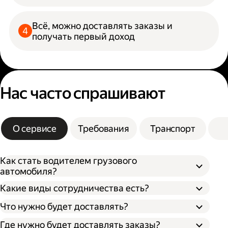
Всё, можно доставлять заказы и
получать первый доход
Нас часто спрашивают
О сервисе
Требования
Транспорт
Как стать водителем грузового
автомобиля?
Какие виды сотрудничества есть?
Что нужно будет доставлять?
Через парк;
Через парк как самозанятый;
Где нужно будет доставлять заказы?