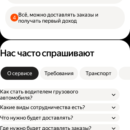
Всё, можно доставлять заказы и
получать первый доход
Нас часто спрашивают
О сервисе
Требования
Транспорт
Как стать водителем грузового
автомобиля?
Какие виды сотрудничества есть?
Что нужно будет доставлять?
Через парк;
Через парк как самозанятый;
Где нужно будет доставлять заказы?