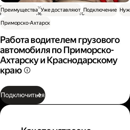
Работа водителем
Преимущества
Уже доставляют
Подключение
Нуж
Работа водителем грузового автомобиля
Приморско-Ахтарск
Работа водителем грузового
автомобиля по Приморско-
Ахтарску и Краснодарскому
краю
Подключиться