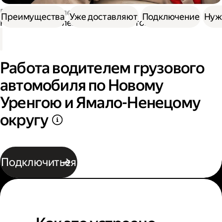
Работа водителем
Преимущества
Уже доставляют
Подключение
Нуж
Работа водителем грузового автомобиля
Работа водителем грузового
автомобиля по Новому
Уренгою и Ямало-Ненецому
округу
Подключиться