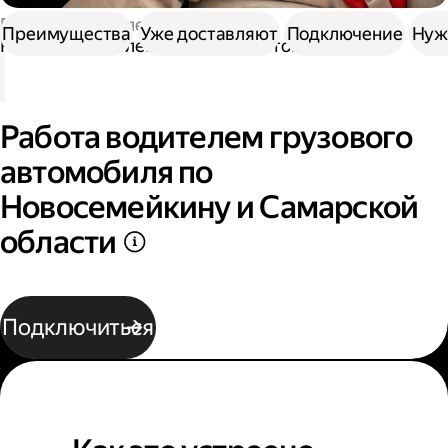
Работа водителем
Преимущества
Уже доставляют
Подключение
Нуж
Работа водителем грузового автомобиля
Работа водителем грузового
автомобиля по
Новосемейкину и Самарской
области
Подключиться