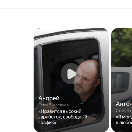
Андрей
Анто
Стаж 5 месяцев
Стаж 4 
«Нравится высокий
заработок, свободный
«Я мог
график»
в любо