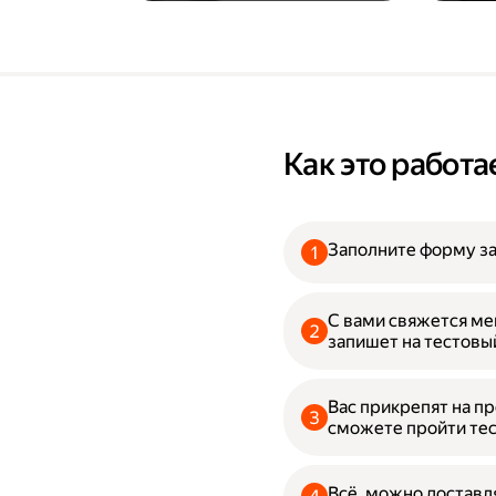
Как это работа
Заполните форму з
С вами свяжется ме
запишет на тестовы
Вас прикрепят на пр
сможете пройти тес
Всё, можно доставл