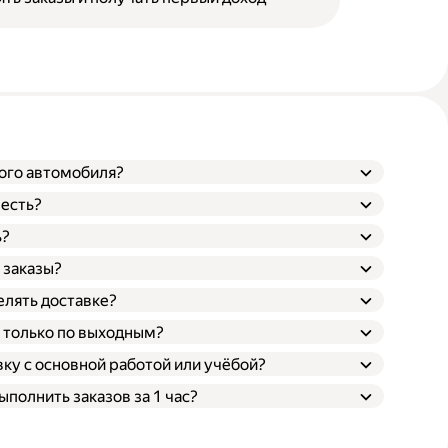
вого автомобиля?
 есть?
ь?
нятый;
 заказы?
лять доставке?
ы только по выходным?
ку с основной работой или учёбой?
полнить заказов за 1 час?