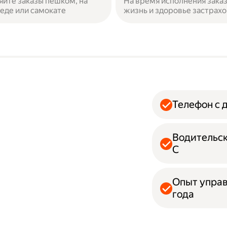
яйте заказы пешком, на
На время исполнения зака
еде или самокате
жизнь и здоровье застрах
Телефон с 
Водительск
С
Опыт упра
года