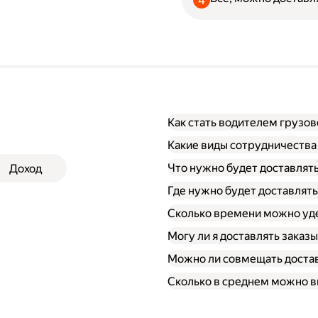
Как стать водителем грузо
Какие виды сотрудничества
Что нужно будет доставлят
Доход
Через парк;
Через парк как самоза
Где нужно будет доставлять
Как самозанятый;
Сколько времени можно уде
Могу ли я доставлять заказ
Можно ли совмещать достав
Сколько в среднем можно вы