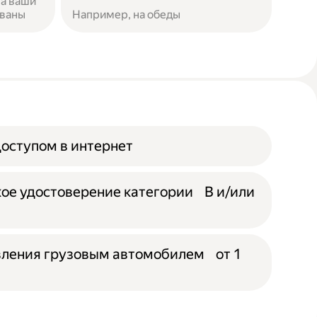
за ваши
ованы
Например, на обеды
доступом в интернет
ое удостоверение категории B и/или
вления грузовым автомобилем от 1