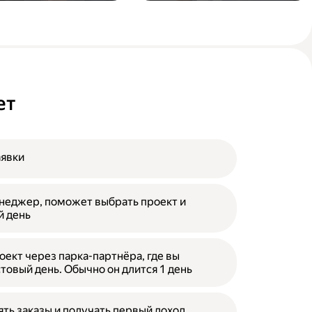
ет
аявки
неджер, поможет выбрать проект и
й день
оект через парка-партнёра, где вы
товый день. Обычно он длится 1 день
ять заказы и получать первый доход