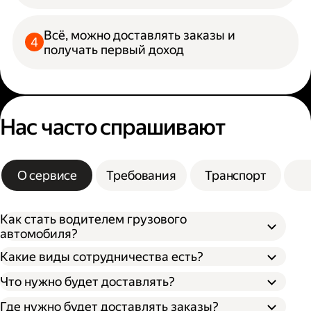
Всё, можно доставлять заказы и
получать первый доход
Нас часто спрашивают
О сервисе
Требования
Транспорт
Как стать водителем грузового
автомобиля?
Какие виды сотрудничества есть?
Что нужно будет доставлять?
Через парк;
Через парк как самозанятый;
Где нужно будет доставлять заказы?