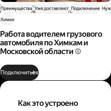
Работа водителем
Преимущества
Уже доставляют
Подключение
Нуж
Работа водителем грузового автомобиля
Химки
Работа водителем грузового
автомобиля по Химкам и
Московской области
Подключиться
Как это устроено