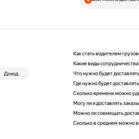
Как стать водителем грузо
Какие виды сотрудничества
Что нужно будет доставлят
Доход
Через парк;
Через парк как самоза
Где нужно будет доставлять
Как самозанятый;
Сколько времени можно уде
Могу ли я доставлять заказ
Можно ли совмещать достав
Сколько в среднем можно вы