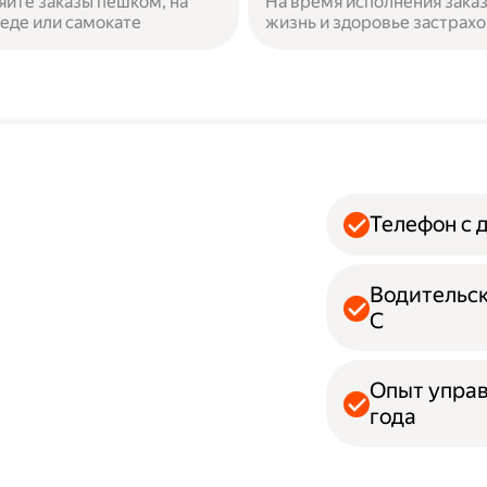
яйте заказы пешком, на
На время исполнения зака
еде или самокате
жизнь и здоровье застрах
Телефон с 
Водительск
С
Опыт упра
года