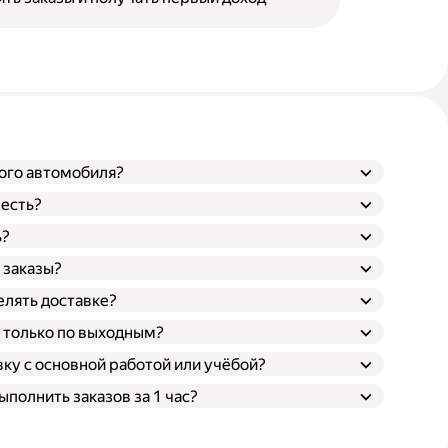
вого автомобиля?
 есть?
ь?
нятый;
 заказы?
лять доставке?
ы только по выходным?
ку с основной работой или учёбой?
полнить заказов за 1 час?