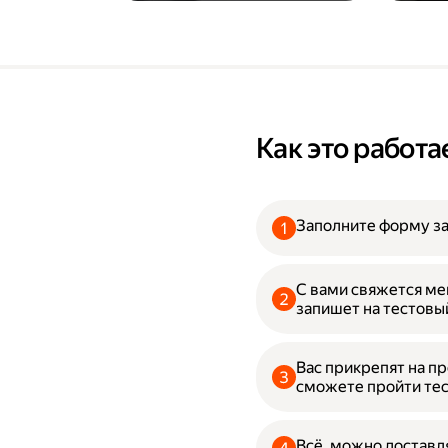
Как это работа
Заполните форму з
С вами свяжется ме
запишет на тестовы
Вас прикрепят на пр
сможете пройти тес
Всё, можно доставл