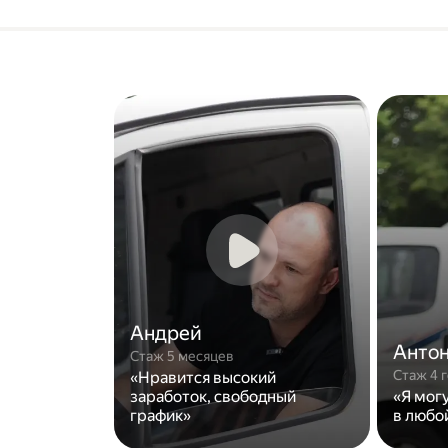
Андрей
Анто
Стаж 5 месяцев
Стаж 4 
«Нравится высокий
заработок, свободный
«Я мог
график»
в любо