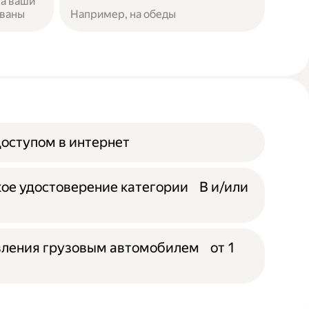
за ваши
ованы
Например, на обеды
доступом в интернет
ое удостоверение категории B и/или
вления грузовым автомобилем от 1