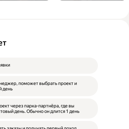
ет
аявки
неджер, поможет выбрать проект и
й день
оект через парка-партнёра, где вы
товый день. Обычно он длится 1 день
ять заказы и получать первый доход