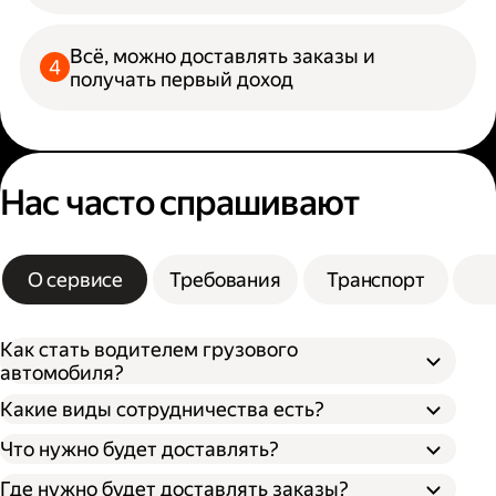
Всё, можно доставлять заказы и
получать первый доход
Нас часто спрашивают
О сервисе
Требования
Транспорт
Как стать водителем грузового
автомобиля?
Какие виды сотрудничества есть?
Что нужно будет доставлять?
Через парк;
Через парк как самозанятый;
Где нужно будет доставлять заказы?