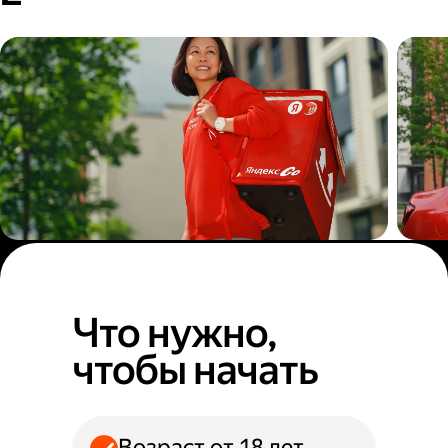
Пеший курьер
Авт
Что нужно,
чтобы начать
Возраст от 18 лет