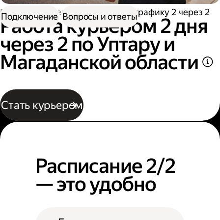
Работа водителем
Работа по графику 2 через 2
Подключение
Вопросы и ответы
Работа курьером 2 дня
через 2 по Уптару и
Магаданской области
Стать курьером
Расписание 2/2
— это удобно