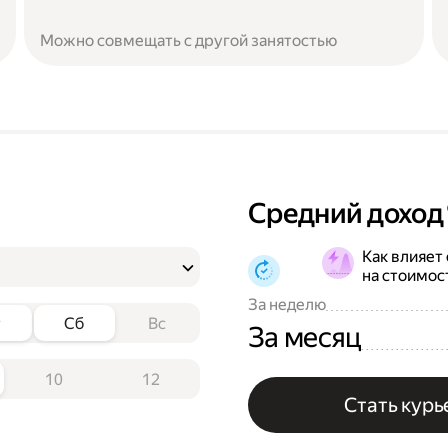
Можно совмещать с другой занятостью
Средний доход
Как влияет
на стоимос
За неделю
т
Сб
Вс
За месяц
10
12
Стать кур