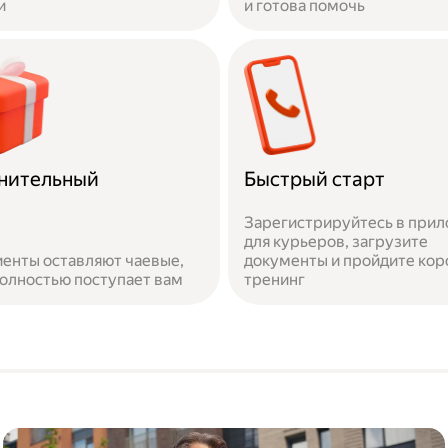
и
и готова помочь
нительный
Быстрый старт
Зарегистрируйтесь в при
для курьеров, загрузите
иенты оставляют чаевые,
документы и пройдите кор
олностью поступает вам
тренинг