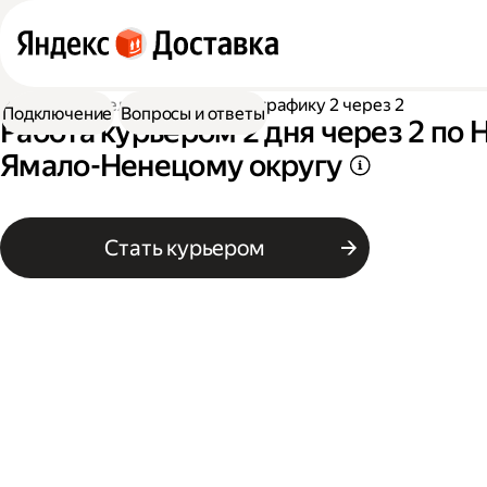
Работа водителем
Работа по графику 2 через 2
Подключение
Вопросы и ответы
Работа курьером 2 дня через 2 по 
Ямало-Ненецому округу
Стать курьером