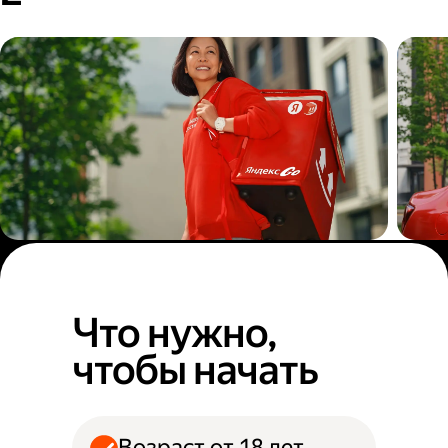
Пеший курьер
Авт
Что нужно,
чтобы начать
Возраст от 18 лет