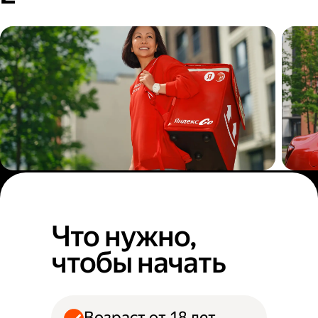
Пеший курьер
Авт
Что нужно,
чтобы начать
Возраст от 18 лет