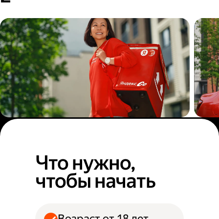
Пеший курьер
Авт
Что нужно,
чтобы начать
Возраст от 18 лет