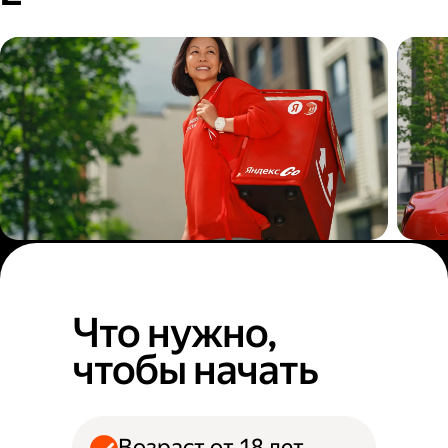
Пеший курьер
Авт
Что нужно,
чтобы начать
Возраст от 18 лет