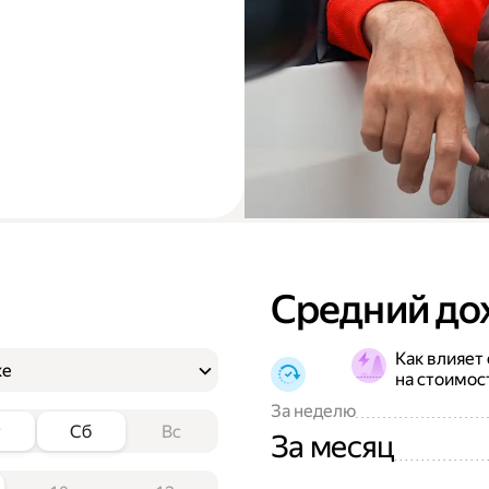
Средний до
Как влияет
ке
на стоимос
За неделю
т
Сб
Вс
За месяц