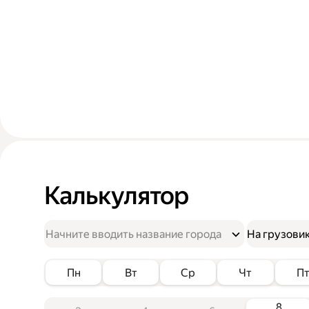
Калькулятор
На грузови
Пн
Вт
Ср
Чт
П
8