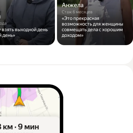
Анжела
Стаж 6 месяцев
н
«Это прекрасная
года
возможность для женщины
у взять выходной день
совмещать дела с хорошим
й день»
доходом»