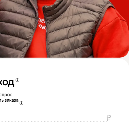
ход
 спрос
ть заказа
₽