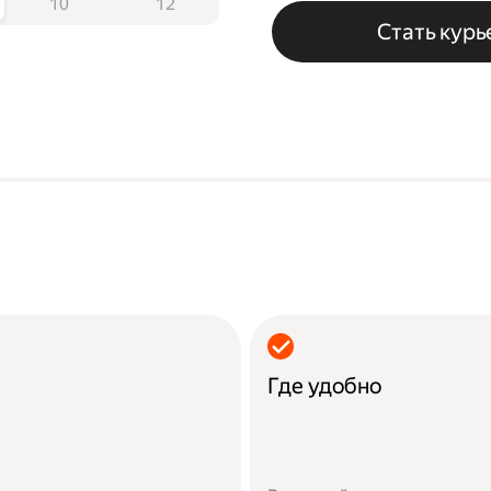
10
12
Стать кур
Где удобно