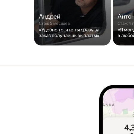
Андрей
Анто
Стаж 5 месяцев
Стаж 4 
«Удобно то, что ты сразу за
«Я мог
заказ получаешь выплаты»
в любо