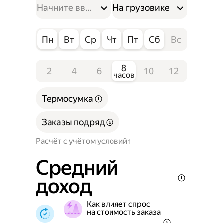
На грузовике
Пн
Вт
Ср
Чт
Пт
Сб
Вс
8
2
4
6
10
12
часов
Термосумка
Заказы подряд
Расчёт с учётом условий
Средний
доход
Как влияет спрос
на стоимость заказа