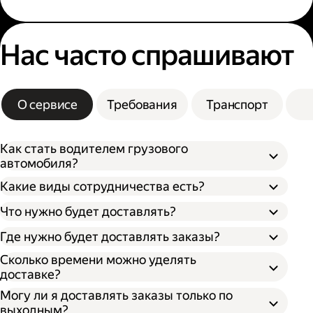
Нас часто спрашивают
О сервисе
Требования
Транспорт
Как стать водителем грузового
автомобиля?
Какие виды сотрудничества есть?
Что нужно будет доставлять?
Через парк;
Через парк как самозанятый;
Где нужно будет доставлять заказы?
Как самозанятый;
Как индивидуальный предприниматель;
Сколько времени можно уделять
доставке?
Могу ли я доставлять заказы только по
выходным?