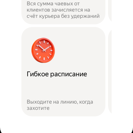
Вся сумма чаевых от
на личн
клиентов зачисляется на
застра
счёт курьера без удержаний
выполн
Гибкое расписание
Скидк
Скидки
Яндекс
Выходите на линию, когда
предло
захотите
сервис