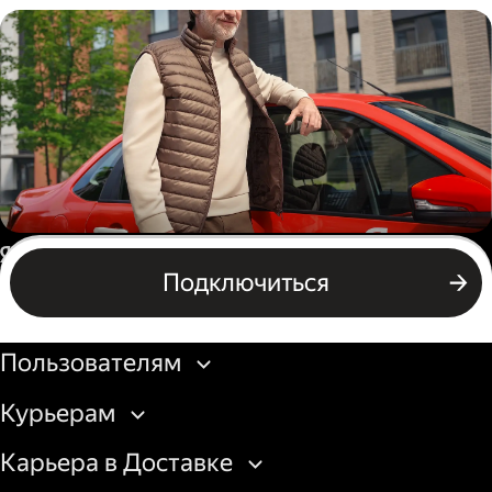
Пеший курьер
Автокурьер
Россия
Подключиться
Подключиться
Бизнесу
Пользователям
Курьерам
Карьера в Доставке