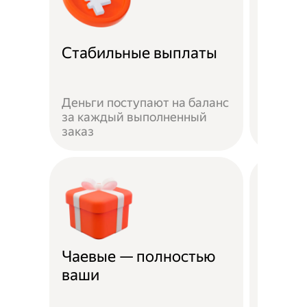
Рефер
Стабильные выплаты
прог
Пригла
Деньги поступают на баланс
выполн
за каждый выполненный
получай
заказ
рублей
Чаевые — полностью
Страх
ваши
несча
Жизнь 