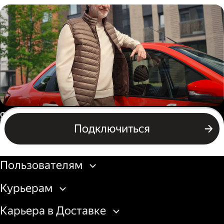
Пеший курьер
Автокурьер
Россия
Подключиться
Подключиться
Бизнесу
Пользователям
Курьерам
Карьера в Доставке