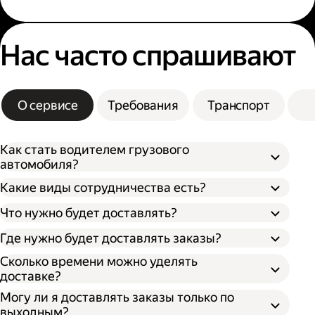
Нас часто спрашивают
О сервисе
Требования
Транспорт
Как стать водителем грузового
автомобиля?
Какие виды сотрудничества есть?
Что нужно будет доставлять?
Через парк;
Через парк как самозанятый;
Где нужно будет доставлять заказы?
Как самозанятый;
Как индивидуальный предприниматель;
Сколько времени можно уделять
доставке?
Могу ли я доставлять заказы только по
выходным?