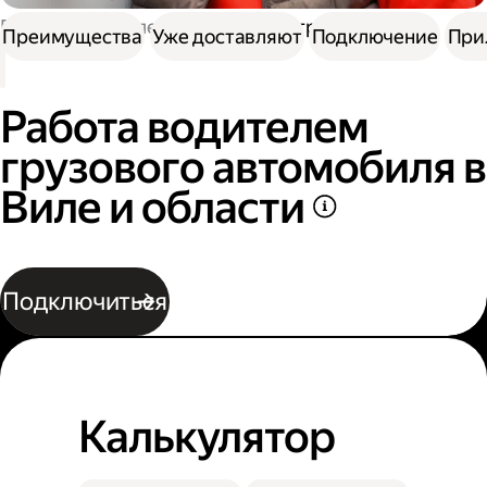
Работа водителем
Работа на грузовике
Преимущества
Уже доставляют
Подключение
При
Работа водителем
грузового автомобиля в
Виле и области
Подключиться
Калькулятор