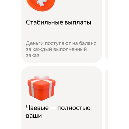
Рефер
Стабильные выплаты
прог
Пригла
Деньги поступают на баланс
выполн
за каждый выполненный
получай
заказ
рублей
Чаевые — полностью
Страх
ваши
несча
Жизнь 