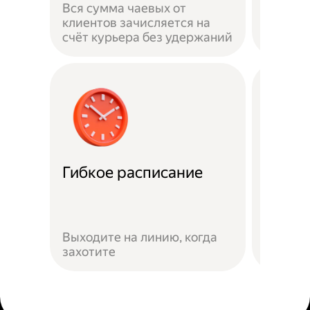
Вся сумма чаевых от
на личн
клиентов зачисляется на
застра
счёт курьера без удержаний
выполн
Гибкое расписание
Скидк
Скидки
Яндекс
Выходите на линию, когда
предло
захотите
сервис