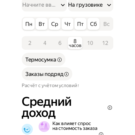
На грузовике
Пн
Вт
Ср
Чт
Пт
Сб
Вс
8
2
4
6
10
12
часов
Термосумка
Заказы подряд
Расчёт с учётом условий
Средний
доход
Как влияет спрос
на стоимость заказа