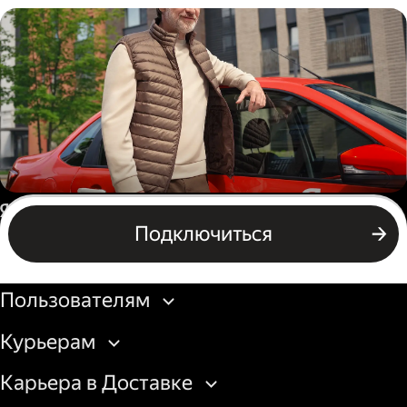
Пеший курьер
Автокурьер
Россия
Подключиться
Подключиться
Бизнесу
Пользователям
Курьерам
Карьера в Доставке