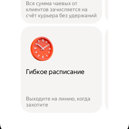
Вся сумма чаевых от
на личн
клиентов зачисляется на
застра
счёт курьера без удержаний
выполн
Гибкое расписание
Скидк
Скидки
Яндекс
Выходите на линию, когда
предло
захотите
сервис