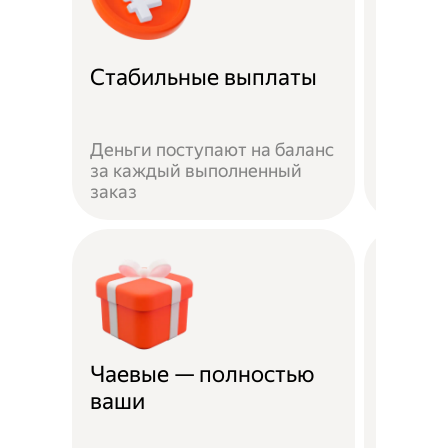
Рефер
Стабильные выплаты
прог
Пригла
Деньги поступают на баланс
выполн
за каждый выполненный
получай
заказ
рублей
Чаевые — полностью
Страх
ваши
несча
Жизнь 