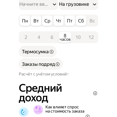
На грузовике
Пн
Вт
Ср
Чт
Пт
Сб
Вс
8
2
4
6
10
12
часов
Термосумка
Заказы подряд
Расчёт с учётом условий
Средний
доход
Как влияет спрос
на стоимость заказа