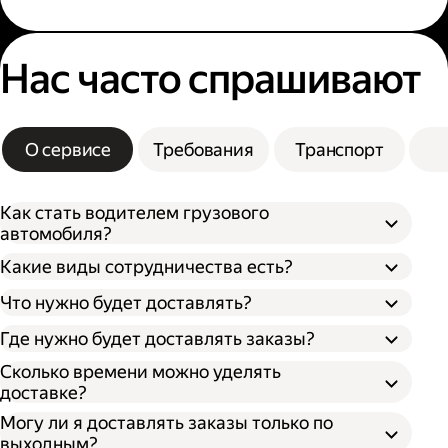
Нас часто спрашивают
О сервисе
Требования
Транспорт
Как стать водителем грузового
автомобиля?
Какие виды сотрудничества есть?
Что нужно будет доставлять?
Через парк;
Через парк как самозанятый;
Где нужно будет доставлять заказы?
Как самозанятый;
Как индивидуальный предприниматель;
Сколько времени можно уделять
доставке?
Могу ли я доставлять заказы только по
выходным?