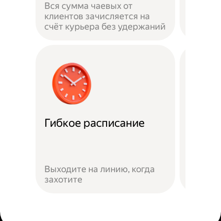
Вся сумма чаевых от
на личн
клиентов зачисляется на
застра
счёт курьера без удержаний
выполн
Гибкое расписание
Скидк
Скидки
Яндекс
Выходите на линию, когда
предло
захотите
сервис