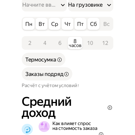
На грузовике
Пн
Вт
Ср
Чт
Пт
Сб
Вс
8
2
4
6
10
12
часов
Термосумка
Заказы подряд
Расчёт с учётом условий
Средний
доход
Как влияет спрос
на стоимость заказа