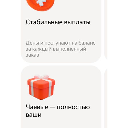
Рефер
Стабильные выплаты
прог
Пригла
Деньги поступают на баланс
выполн
за каждый выполненный
получай
заказ
рублей
Чаевые — полностью
Страх
ваши
несча
Жизнь 