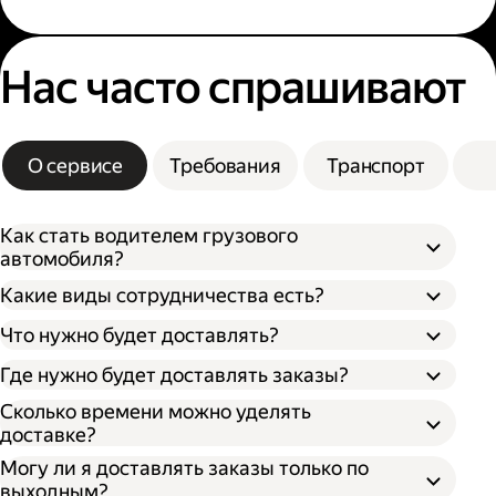
Нас часто спрашивают
О сервисе
Требования
Транспорт
Как стать водителем грузового
автомобиля?
Какие виды сотрудничества есть?
Что нужно будет доставлять?
Через парк;
Через парк как самозанятый;
Где нужно будет доставлять заказы?
Как самозанятый;
Как индивидуальный предприниматель;
Сколько времени можно уделять
доставке?
Могу ли я доставлять заказы только по
выходным?