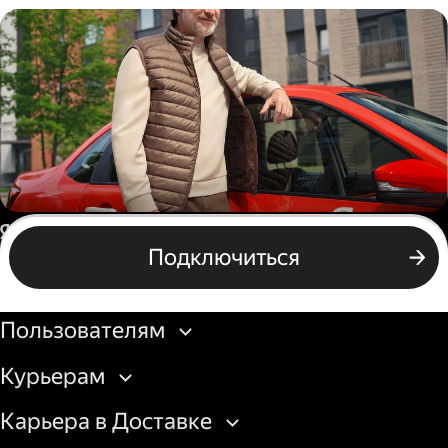
Пеший курьер
Автокурьер
Россия
Подключиться
Подключиться
Бизнесу
Пользователям
Курьерам
Карьера в Доставке