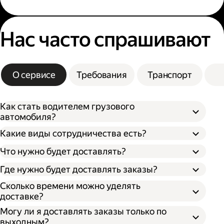
Нас часто спрашивают
О сервисе
Требования
Транспорт
Как стать водителем грузового
автомобиля?
Какие виды сотрудничества есть?
Что нужно будет доставлять?
Через парк;
Через парк как самозанятый;
Где нужно будет доставлять заказы?
Как самозанятый;
Как индивидуальный предприниматель;
Сколько времени можно уделять
доставке?
Могу ли я доставлять заказы только по
выходным?