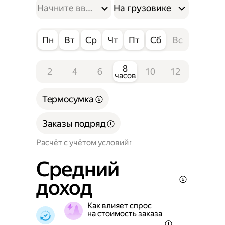
На грузовике
Пн
Вт
Ср
Чт
Пт
Сб
Вс
8
2
4
6
10
12
часов
Термосумка
Заказы подряд
Расчёт с учётом условий
Средний
доход
Как влияет спрос
на стоимость заказа