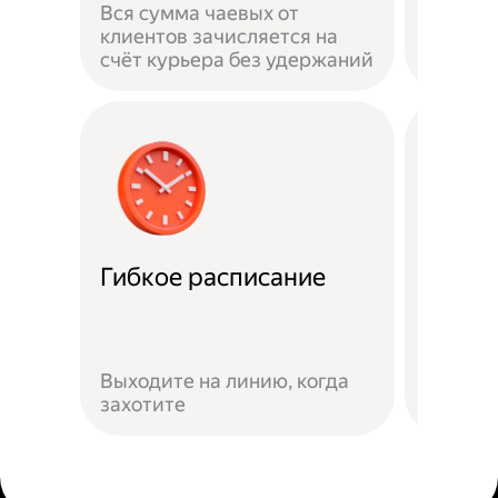
Вся сумма чаевых от
на личн
клиентов зачисляется на
застра
счёт курьера без удержаний
выполн
Гибкое расписание
Скидк
Скидки
Яндекс
Выходите на линию, когда
предло
захотите
сервис