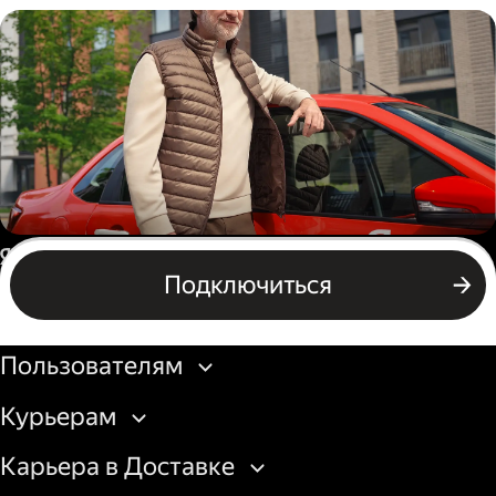
Пеший курьер
Автокурьер
Россия
Подключиться
Подключиться
Бизнесу
Пользователям
Курьерам
Карьера в Доставке