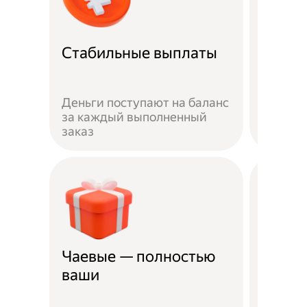
Рефер
Стабильные выплаты
прог
Пригла
Деньги поступают на баланс
выполн
за каждый выполненный
получай
заказ
рублей
Чаевые — полностью
Страх
ваши
несча
Жизнь 