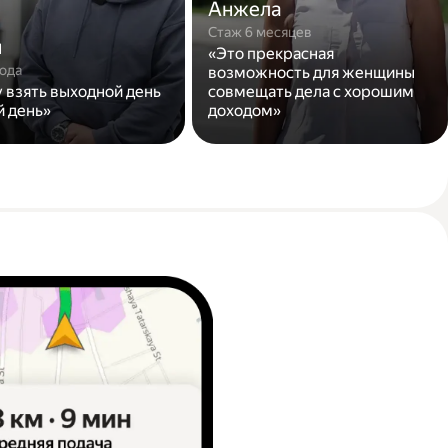
Анжела
Стаж 6 месяцев
н
«Это прекрасная
года
возможность для женщины
у взять выходной день
совмещать дела с хорошим
й день»
доходом»