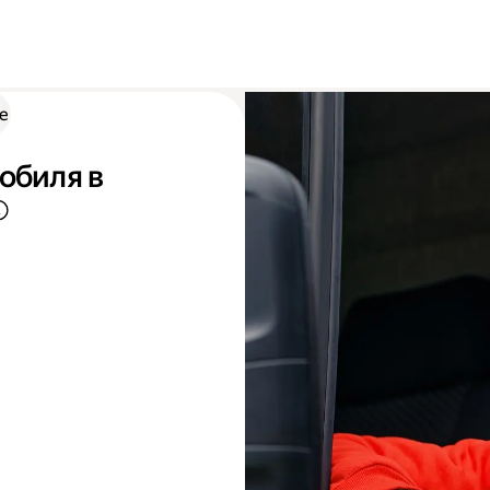
е
обиля в