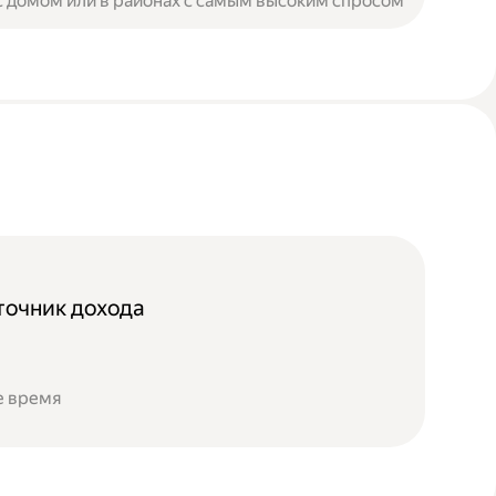
с домом или в районах с самым высоким спросом
очник дохода
е время