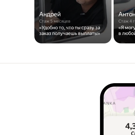
Андрей
Анто
Стаж 5 месяцев
Стаж 4 
«Удобно то, что ты сразу за
«Я мог
заказ получаешь выплаты»
в любо