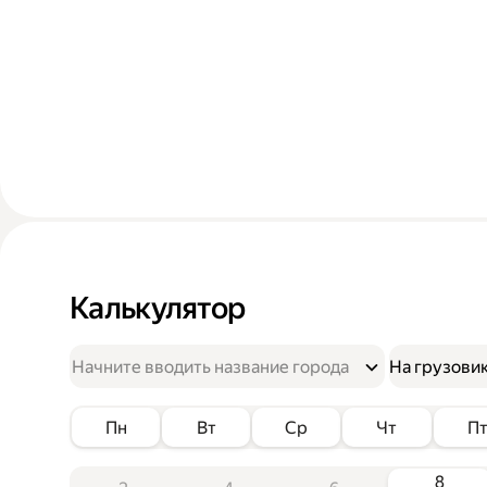
Калькулятор
На грузови
Пн
Вт
Ср
Чт
П
8