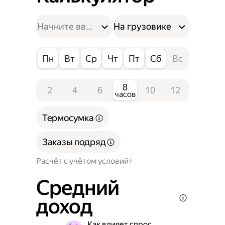
На грузовике
Пн
Вт
Ср
Чт
Пт
Сб
Вс
8
2
4
6
10
12
часов
Термосумка
Заказы подряд
Расчёт с учётом условий
Средний
доход
Как влияет спрос