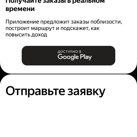
Получайте заказы в реальном
К
времени
Ян
п
Приложение предложит заказы поблизости,
построит маршрут и подскажет, как
повысить доход
Отправьте заявку