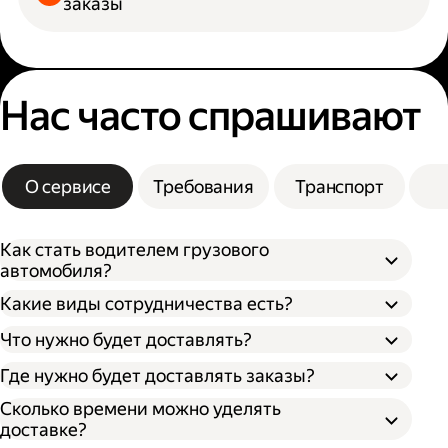
заказы
Нас часто спрашивают
О сервисе
Требования
Транспорт
Как стать водителем грузового
автомобиля?
Какие виды сотрудничества есть?
Что нужно будет доставлять?
Через парк;
Через парк как самозанятый;
Где нужно будет доставлять заказы?
Как самозанятый;
Как индивидуальный предприниматель;
Сколько времени можно уделять
доставке?