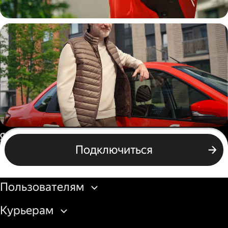
Пеший курьер
Автокурьер
Россия
Подключиться
Подключиться
Бизнесу
Пользователям
Курьерам