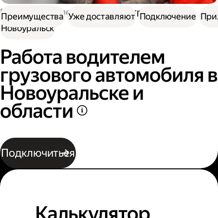
Работа водителем
Работа на грузовике
Преимущества
Уже доставляют
Подключение
При
Новоуральск
Работа водителем
грузового автомобиля в
Новоуральске и
области
Подключиться
Калькулятор