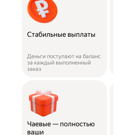
Рефер
Стабильные выплаты
прог
Пригла
Деньги поступают на баланс
выполн
за каждый выполненный
получай
заказ
рублей
Чаевые — полностью
Страх
ваши
несча