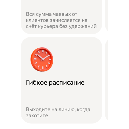
Жизнь 
Вся сумма чаевых от
на личн
клиентов зачисляется на
застра
счёт курьера без удержаний
выполн
Гибкое расписание
Скидк
Скидки
Яндекс
Выходите на линию, когда
предло
захотите
сервис