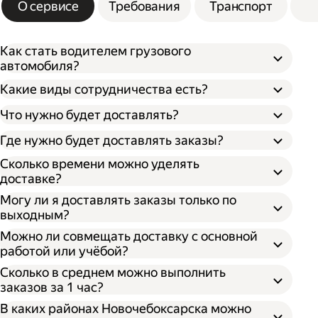
О сервисе
Требования
Транспорт
Как стать водителем грузового
автомобиля?
Какие виды сотрудничества есть?
Что нужно будет доставлять?
Через парк;
Через парк как самозанятый;
Где нужно будет доставлять заказы?
Как самозанятый;
Как индивидуальный предприниматель;
Сколько времени можно уделять
доставке?
Могу ли я доставлять заказы только по
выходным?
Можно ли совмещать доставку с основной
работой или учёбой?
Сколько в среднем можно выполнить
заказов за 1 час?
В каких районах Новочебоксарска можно