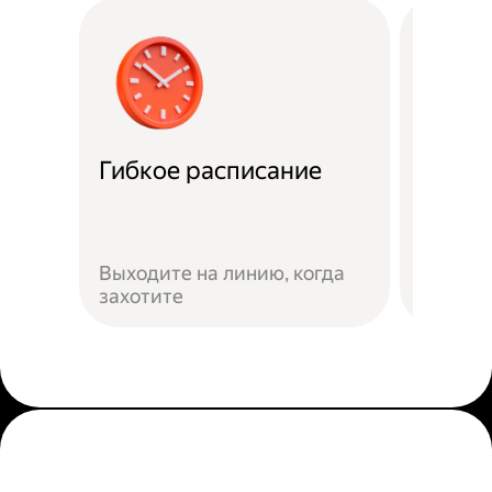
Гибкое расписание
Скидк
Скидки
Яндекс
Выходите на линию, когда
предло
захотите
сервис