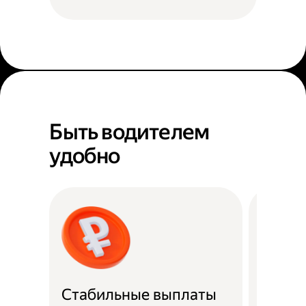
Быть водителем
удобно
Рефер
Стабильные выплаты
прог