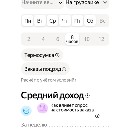
На грузовике
Пн
Вт
Ср
Чт
Пт
Сб
Вс
8
2
4
6
10
12
часов
Термосумка
Заказы подряд
Расчёт с учётом условий
Средний доход
Как влияет спрос
на стоимость заказа
За неделю