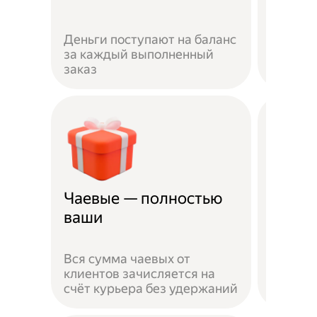
Пригла
Деньги поступают на баланс
выполн
за каждый выполненный
получай
заказ
рублей
Чаевые — полностью
Страх
ваши
несча
Жизнь 
Вся сумма чаевых от
на личн
клиентов зачисляется на
застра
счёт курьера без удержаний
выполн