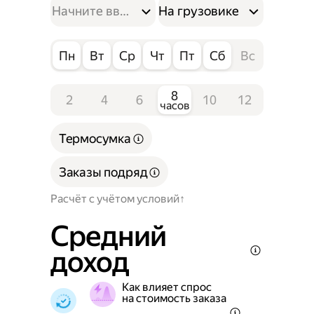
На грузовике
Пн
Вт
Ср
Чт
Пт
Сб
Вс
8
2
4
6
10
12
часов
Термосумка
Заказы подряд
Расчёт с учётом условий
Средний
доход
Как влияет спрос
на стоимость заказа