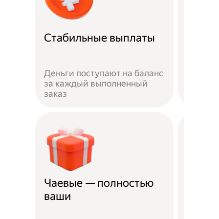
Рефер
Стабильные выплаты
прог
Пригла
Деньги поступают на баланс
выполн
за каждый выполненный
получай
заказ
рублей
Чаевые — полностью
Страх
ваши
несча
Жизнь 