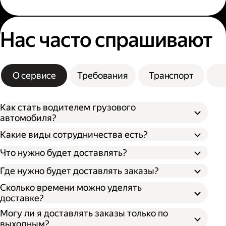
Нас часто спрашивают
О сервисе
Требования
Транспорт
Как стать водителем грузового
автомобиля?
Какие виды сотрудничества есть?
Что нужно будет доставлять?
Через парк;
Через парк как самозанятый;
Где нужно будет доставлять заказы?
Как самозанятый;
Как индивидуальный предприниматель;
Сколько времени можно уделять
доставке?
Могу ли я доставлять заказы только по
выходным?