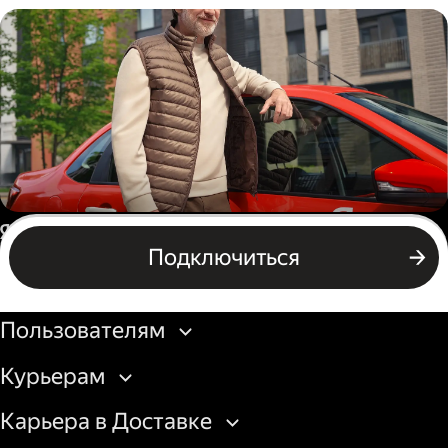
Пеший курьер
Автокурьер
Россия
Подключиться
Подключиться
Бизнесу
Пользователям
Курьерам
Карьера в Доставке