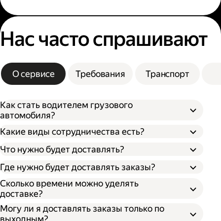
Нас часто спрашивают
О сервисе
Требования
Транспорт
Как стать водителем грузового
автомобиля?
Какие виды сотрудничества есть?
Что нужно будет доставлять?
Через парк;
Через парк как самозанятый;
Где нужно будет доставлять заказы?
Как самозанятый;
Как индивидуальный предприниматель;
Сколько времени можно уделять
доставке?
Могу ли я доставлять заказы только по
выходным?