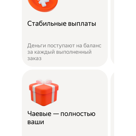
Рефер
Стабильные выплаты
прог
Пригла
Деньги поступают на баланс
выполн
за каждый выполненный
получай
заказ
рублей
Чаевые — полностью
Страх
ваши
несча
Жизнь 