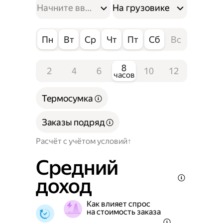
На грузовике
Пн
Вт
Ср
Чт
Пт
Сб
Вс
8
2
4
6
10
12
часов
Термосумка
Заказы подряд
Расчёт с учётом условий
Средний
доход
Как влияет спрос
на стоимость заказа