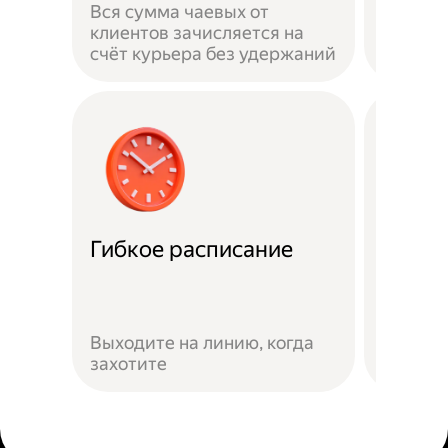
Вся сумма чаевых от
на личн
клиентов зачисляется на
застра
счёт курьера без удержаний
выполн
Гибкое расписание
Скидк
Скидки
Яндекс
Выходите на линию, когда
предло
захотите
сервис