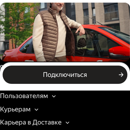
Пеший курьер
Автокурьер
Россия
Подключиться
Подключиться
Бизнесу
Пользователям
Курьерам
Карьера в Доставке