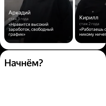
Аркадий
Кирилл
стаж 3 года
стаж 2 года
«Нравится высокий
заработок, свободный
«Работаешь с
график»
никому ниче
Начнём?