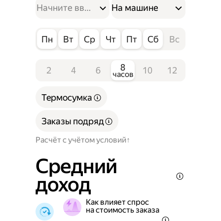
На машине
Пн
Вт
Ср
Чт
Пт
Сб
Вс
8
2
4
6
10
12
часов
Термосумка
Заказы подряд
Расчёт с учётом условий
Средний
доход
Как влияет спрос
на стоимость заказа