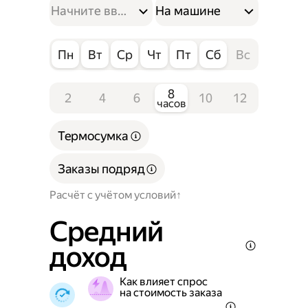
На машине
Пн
Вт
Ср
Чт
Пт
Сб
Вс
8
2
4
6
10
12
часов
Термосумка
Заказы подряд
Расчёт с учётом условий
Средний
доход
Как влияет спрос
на стоимость заказа