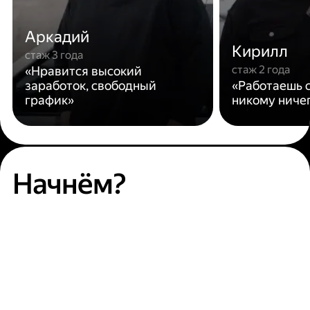
Аркадий
Кирилл
стаж 3 года
стаж 2 года
«Нравится высокий
заработок, свободный
«Работаешь с
график»
никому ниче
Начнём?