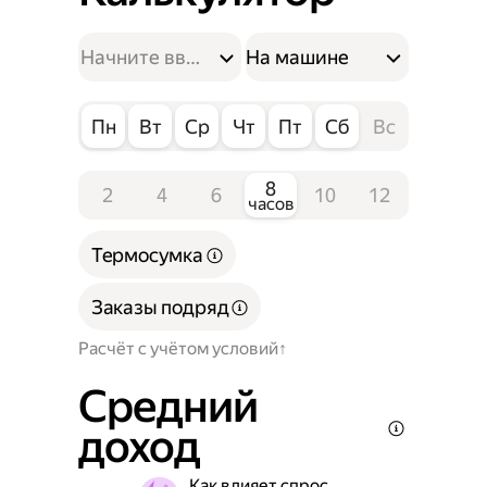
На машине
Пн
Вт
Ср
Чт
Пт
Сб
Вс
8
2
4
6
10
12
часов
Термосумка
Заказы подряд
Расчёт с учётом условий
Средний
доход
Как влияет спрос