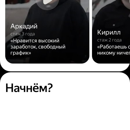
Аркадий
Кирилл
стаж 3 года
стаж 2 года
«Нравится высокий
заработок, свободный
«Работаешь с
график»
никому ниче
Начнём?