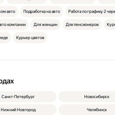
вом авто
Подработка на авто
Работа по графику 2 чер
авто компании
Для женщин
Для пенсионеров
Кур
педе
Курьер цветов
одах
Санкт-Петербург
Новосибирск
Нижний Новгород
Челябинск