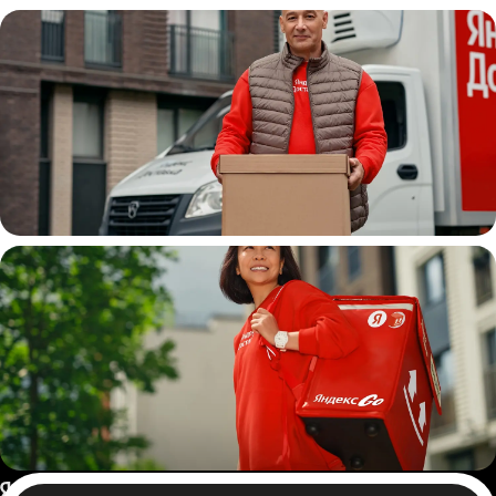
Автокурьер
Водитель
грузовой машины
Пеший курьер
Россия