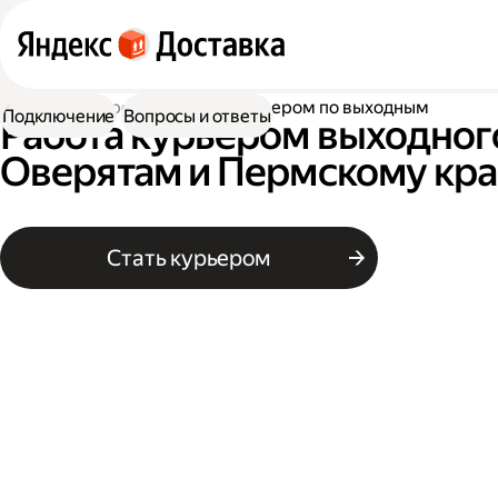
Работа курьером
Работа курьером по выходным
Подключение
Вопросы и ответы
Работа курьером выходног
Оверятам и Пермскому кр
Стать курьером