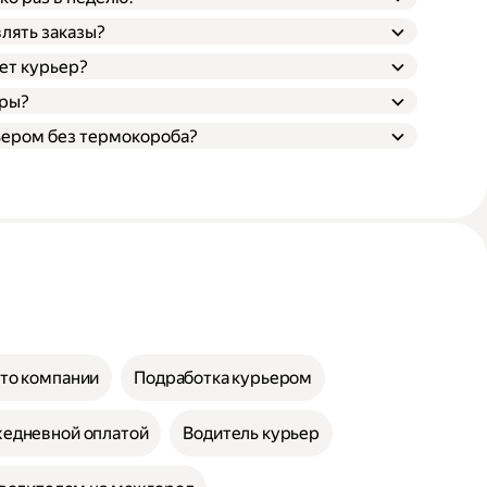
лять заказы?
ает курьер?
еры?
ьером без термокороба?
вто компании
Подработка курьером
жедневной оплатой
Водитель курьер