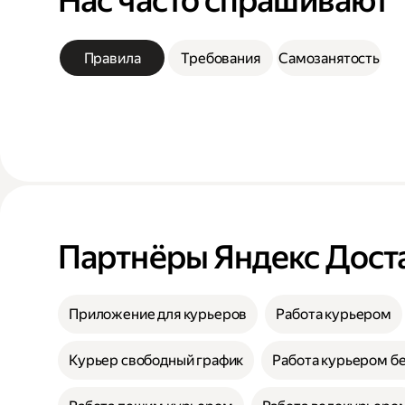
Нас часто спрашивают
Правила
Требования
Самозанятость
Партнёры Яндекс Дост
Приложение для курьеров
Работа курьером
Курьер свободный график
Работа курьером бе