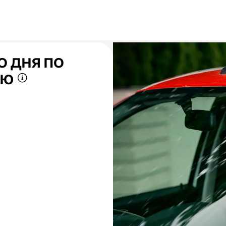
о дня по
аю