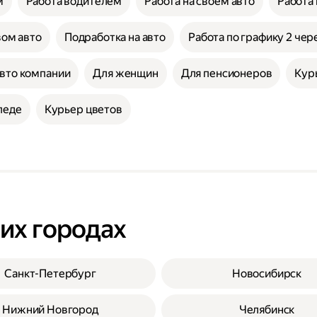
м
Работа водителем
Работа на своём авто
Работа
вом авто
Подработка на авто
Работа по графику 2 чер
авто компании
Для женщин
Для пенсионеров
Кур
педе
Курьер цветов
гих городах
Санкт-Петербург
Новосибирск
Нижний Новгород
Челябинск