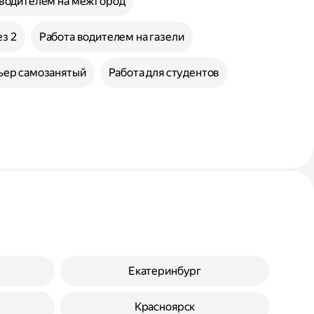
 водителем на межгород
ез 2
Работа водителем на газели
ьер самозанятый
Работа для студентов
Екатеринбург
Красноярск