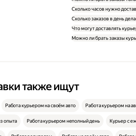
Сколько часов нужно достав
Сколько заказов в день дел
Что могут доставлять курь
Можно ли брать заказы кур
авки также ищут
Работа курьером на своём авто
Работа курьером на а
з опыта
Работа курьером неполный день
Курьер с е