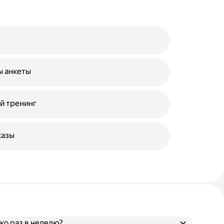
ы анкеты
й тренинг
казы
ко раз в неделю?