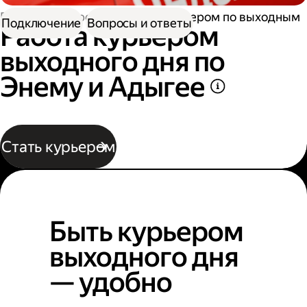
Работа курьером
Работа курьером по выходным
Подключение
Вопросы и ответы
Работа курьером
выходного дня по
Энему и Адыгее
Стать курьером
Быть курьером
выходного дня
— удобно