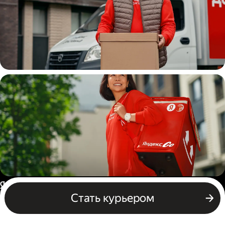
Водитель
грузовой машины
Пеший курьер
Россия
Стать курьером
Бизнесу