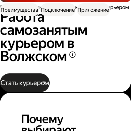
Работа курьером
Работа самозанятым курьером
Преимущества
Подключение
Приложение
Работа
самозанятым
курьером в
Волжском
Стать курьером
Почему
выбирают