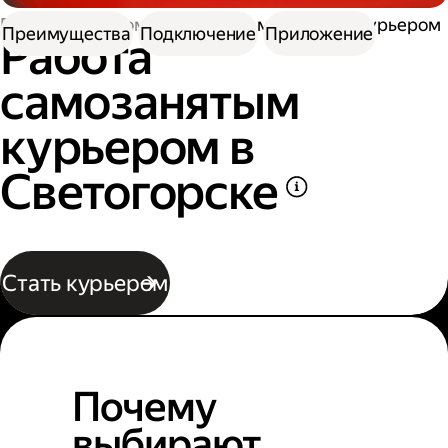
Работа курьером
Работа самозанятым курьером
Преимущества
Подключение
Приложение
Работа
самозанятым
курьером в
Светогорске
Стать курьером
Почему
выбирают