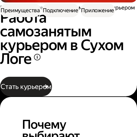
Работа курьером
Работа самозанятым курьером
Преимущества
Подключение
Приложение
Работа
самозанятым
курьером в Сухом
Логе
Стать курьером
Почему
выбирают