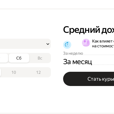
Средний до
Как влияет
на стоимос
За неделю
т
Сб
Вс
За месяц
10
12
Стать кур