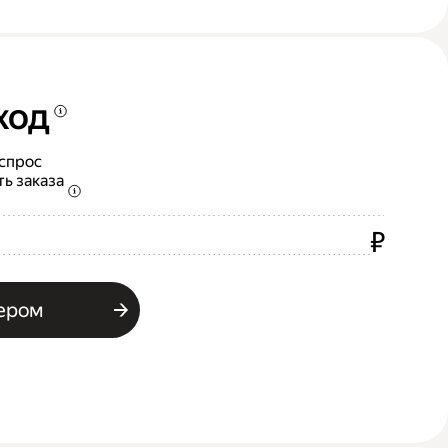
ход
 спрос
ть заказа
₽
ьером