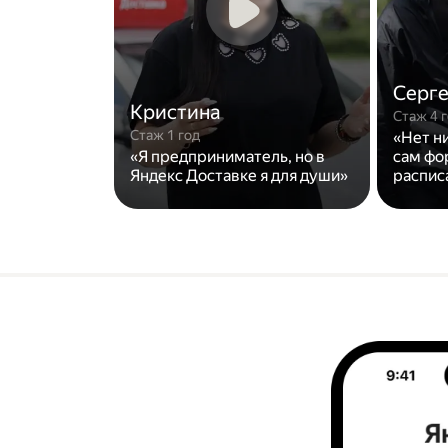
Серг
Кристина
Стаж 4 
Стаж 1 год
«Нет н
«Я предприниматель, но в
сам фо
Яндекс Доставке я для души»
распис