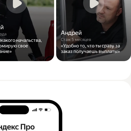
ей
Андрей
года
Стаж 5 месяцев
икакого начальства,
рмирую свое
«Удобно то, что ты сразу за
ание»
заказ получаешь выплаты»