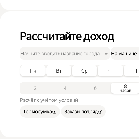
Рассчитайте доход
На машине
Пн
Вт
Ср
Чт
П
8
2
4
6
часов
Расчёт с учётом условий
Термосумка
Заказы подряд