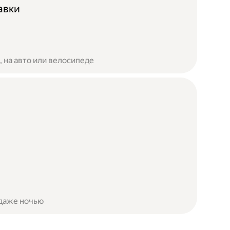
авки
 на авто или велосипеде
 даже ночью