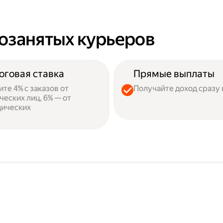
озанятых курьеров
оговая ставка
Прямые выплаты
ите 4% с заказов от
Получайте доход сразу 
ческих лиц, 6% — от
ических