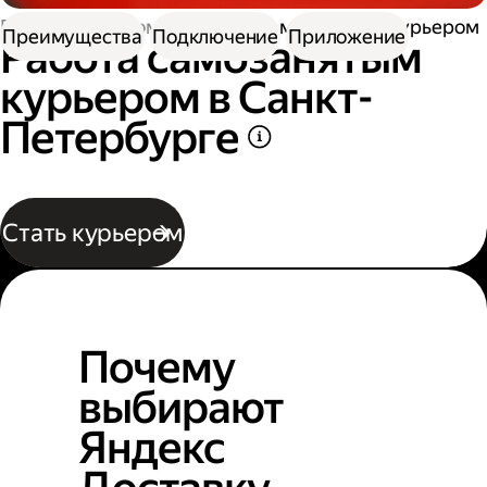
Работа курьером
Работа самозанятым курьером
Преимущества
Подключение
Приложение
Работа самозанятым
курьером в Санкт-
Петербурге
Стать курьером
Почему
выбирают
Яндекс