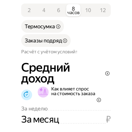
8
2
4
6
10
12
часов
Термосумка
Заказы подряд
Расчёт с учётом условий
Средний
доход
Как влияет спрос
на стоимость заказа
За неделю
За месяц
₽