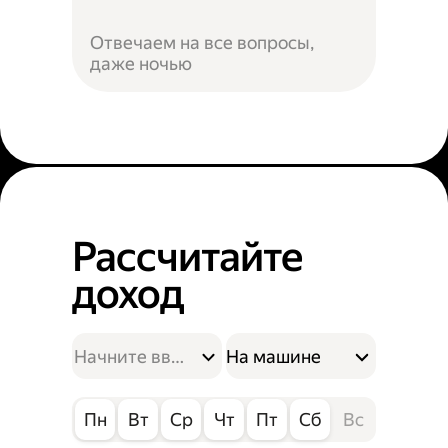
Отвечаем на все вопросы,
даже ночью
Рассчитайте
доход
На машине
Пн
Вт
Ср
Чт
Пт
Сб
Вс