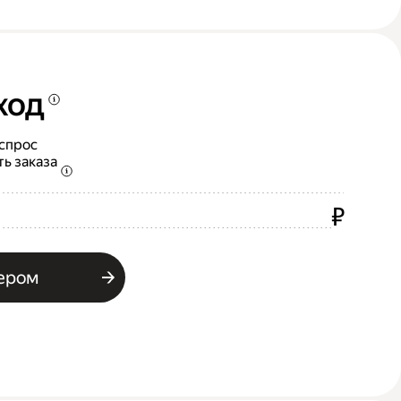
ход
 спрос
ть заказа
₽
ьером