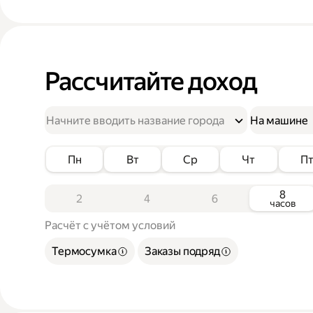
Рассчитайте доход
На машине
Пн
Вт
Ср
Чт
П
8
2
4
6
часов
Расчёт с учётом условий
Термосумка
Заказы подряд