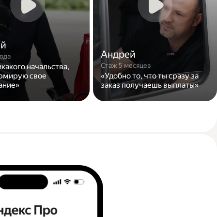
ей
Андрей
года
Стаж 5 месяцев
икакого начальства,
рмирую свое
«Удобно то, что ты сразу за
ание»
заказ получаешь выплаты»