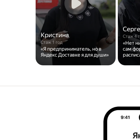
Серг
Кристина
Стаж 4 
Стаж 1 год
«Нет н
«Я предприниматель, но в
сам фо
Яндекс Доставке я для души»
распис