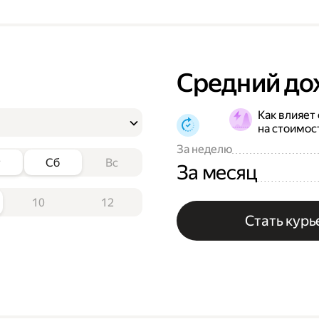
Средний до
Как влияет
на стоимос
За неделю
т
Сб
Вс
За месяц
10
12
Стать кур