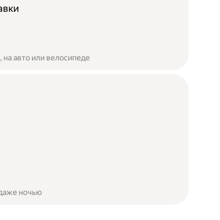
авки
 на авто или велосипеде
 даже ночью