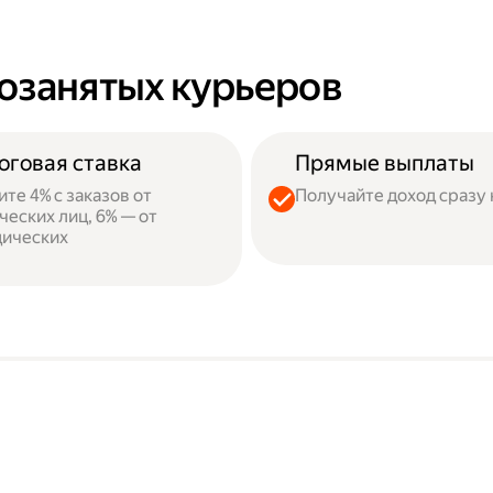
озанятых курьеров
оговая ставка
Прямые выплаты
ите 4% с заказов от
Получайте доход сразу 
ческих лиц, 6% — от
ических