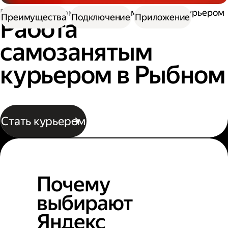
Работа курьером
Работа самозанятым курьером
Преимущества
Подключение
Приложение
Работа
самозанятым
курьером в Рыбном
Стать курьером
Почему
выбирают
Яндекс