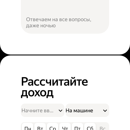
Отвечаем на все вопросы,
даже ночью
Рассчитайте
доход
На машине
Пн
Вт
Ср
Чт
Пт
Сб
Вс