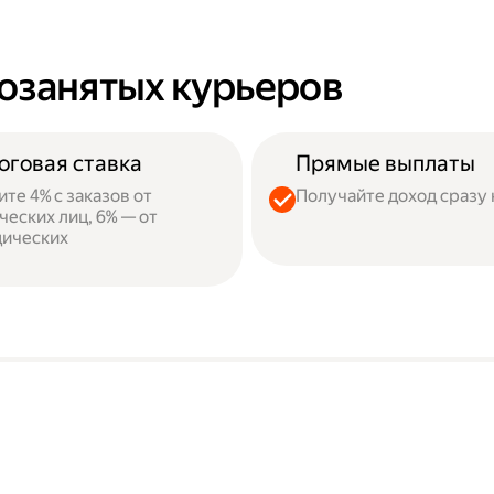
озанятых курьеров
оговая ставка
Прямые выплаты
ите 4% с заказов от
Получайте доход сразу 
ческих лиц, 6% — от
ических