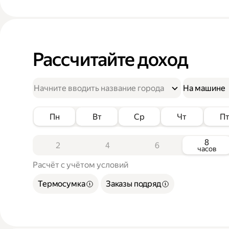
Рассчитайте доход
На машине
Пн
Вт
Ср
Чт
П
8
2
4
6
часов
Расчёт с учётом условий
Термосумка
Заказы подряд