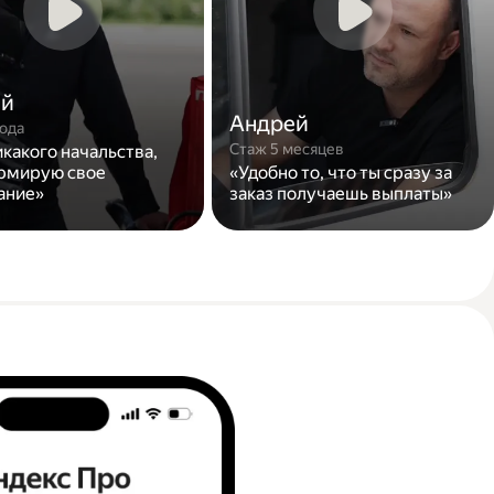
ей
Андрей
года
Стаж 5 месяцев
икакого начальства,
рмирую свое
«Удобно то, что ты сразу за
ание»
заказ получаешь выплаты»