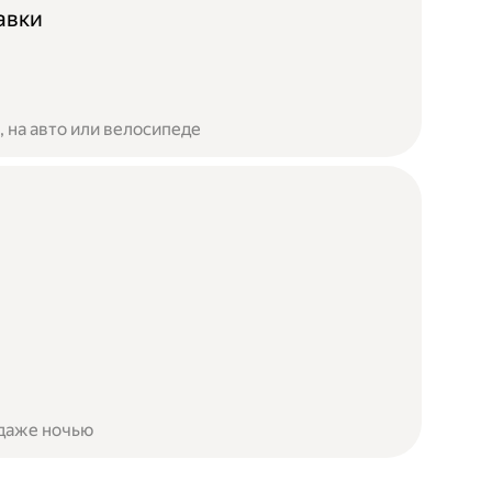
авки
 на авто или велосипеде
 даже ночью