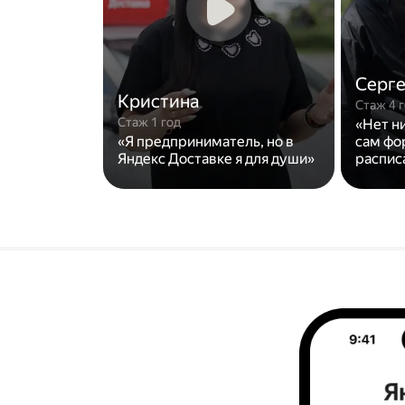
Серг
Кристина
Стаж 4 
Стаж 1 год
«Нет н
«Я предприниматель, но в
сам фо
Яндекс Доставке я для души»
распис