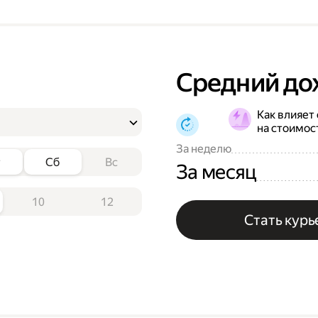
Средний до
Как влияет
на стоимос
За неделю
т
Сб
Вс
За месяц
10
12
Стать кур