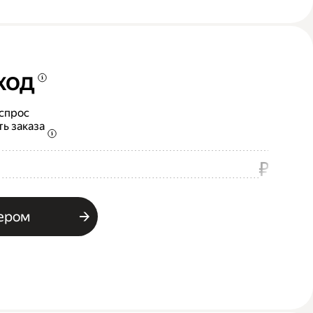
ход
 спрос
ть заказа
₽
ьером