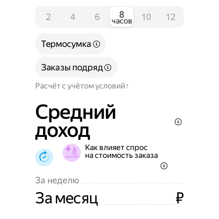
8
2
4
6
10
12
часов
Термосумка
Заказы подряд
Расчёт с учётом условий
Средний
доход
Как влияет спрос
на стоимость заказа
За неделю
За месяц
₽