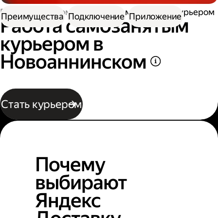
Работа курьером
Работа самозанятым курьером
Преимущества
Подключение
Приложение
Работа самозанятым
курьером в
Новоаннинском
Стать курьером
Почему
выбирают
Яндекс