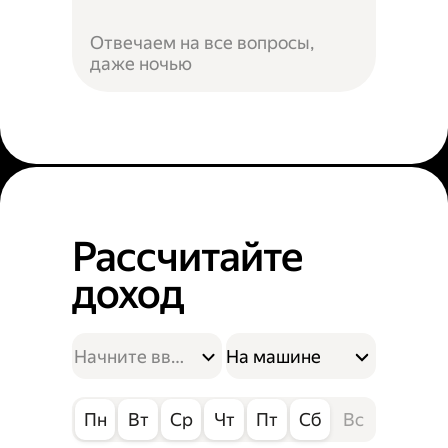
Отвечаем на все вопросы,
даже ночью
Рассчитайте
доход
На машине
Пн
Вт
Ср
Чт
Пт
Сб
Вс