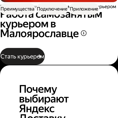
Работа курьером
Работа самозанятым курьером
Преимущества
Подключение
Приложение
Работа самозанятым
курьером в
Малоярославце
Стать курьером
Почему
выбирают
Яндекс