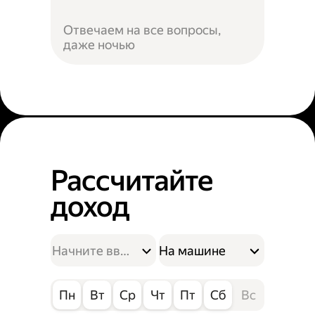
Отвечаем на все вопросы,
даже ночью
Рассчитайте
доход
На машине
Пн
Вт
Ср
Чт
Пт
Сб
Вс