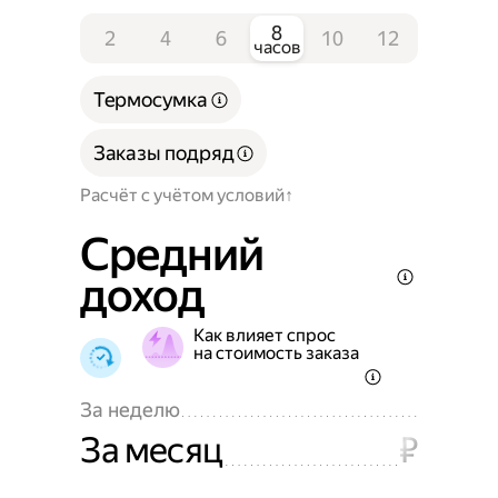
8
2
4
6
10
12
часов
Термосумка
Заказы подряд
Расчёт с учётом условий
Средний
доход
Как влияет спрос
на стоимость заказа
За неделю
За месяц
₽