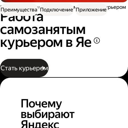
Работа курьером
Работа самозанятым курьером
Преимущества
Подключение
Приложение
Работа
самозанятым
курьером в Яе
Стать курьером
Почему
выбирают
Яндекс