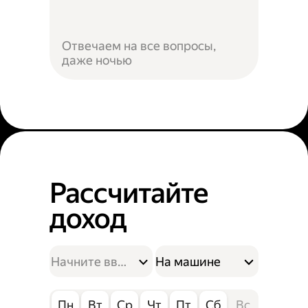
Отвечаем на все вопросы,
даже ночью
Рассчитайте
доход
На машине
Пн
Вт
Ср
Чт
Пт
Сб
Вс