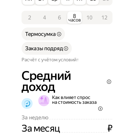
8
2
4
6
10
12
часов
Термосумка
Заказы подряд
Расчёт с учётом условий
Средний
доход
Как влияет спрос
на стоимость заказа
За неделю
За месяц
₽