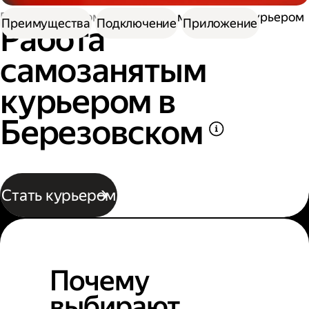
Работа курьером
Работа самозанятым курьером
Преимущества
Подключение
Приложение
Работа
самозанятым
курьером в
Березовском
Стать курьером
Почему
выбирают