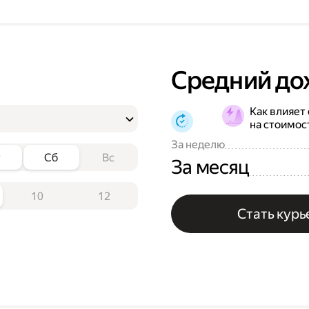
Средний до
Как влияет
на стоимос
За неделю
т
Сб
Вс
За месяц
10
12
Стать кур