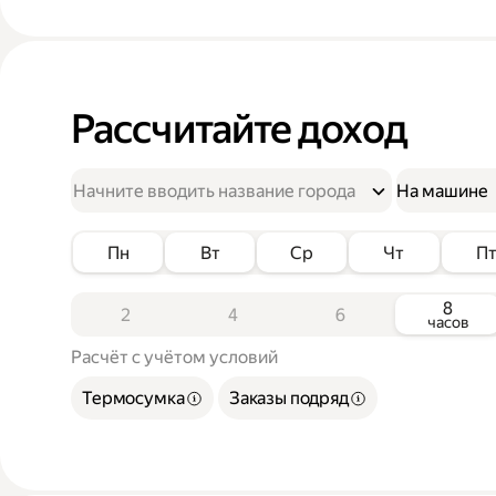
Рассчитайте доход
На машине
Пн
Вт
Ср
Чт
П
8
2
4
6
часов
Расчёт с учётом условий
Термосумка
Заказы подряд