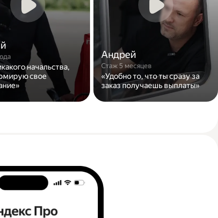
ей
Андрей
года
Стаж 5 месяцев
икакого начальства,
рмирую свое
«Удобно то, что ты сразу за
ание»
заказ получаешь выплаты»