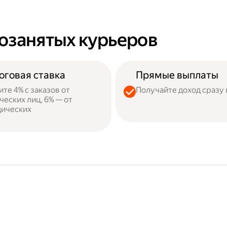
озанятых курьеров
оговая ставка
Прямые выплаты
ите 4% с заказов от
Получайте доход сразу 
ческих лиц, 6% — от
ических