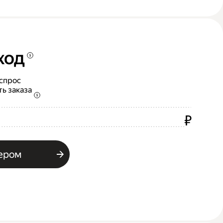
ход
 спрос
ть заказа
₽
ьером