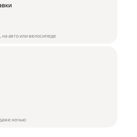
авки
 на авто или велосипеде
 даже ночью