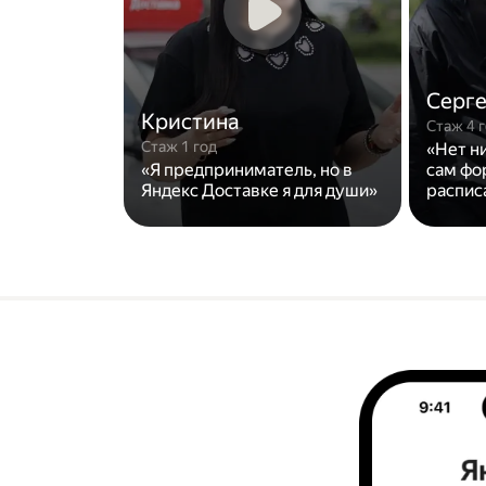
Серг
Кристина
Стаж 4 
Стаж 1 год
«Нет н
«Я предприниматель, но в
сам фо
Яндекс Доставке я для души»
распис