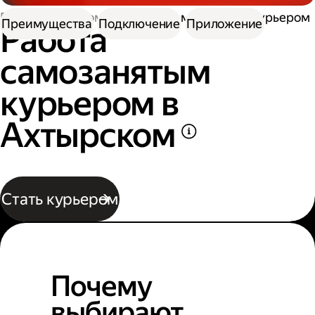
Работа курьером
Работа самозанятым курьером
Преимущества
Подключение
Приложение
Работа
самозанятым
курьером в
Ахтырском
Стать курьером
Почему
выбирают