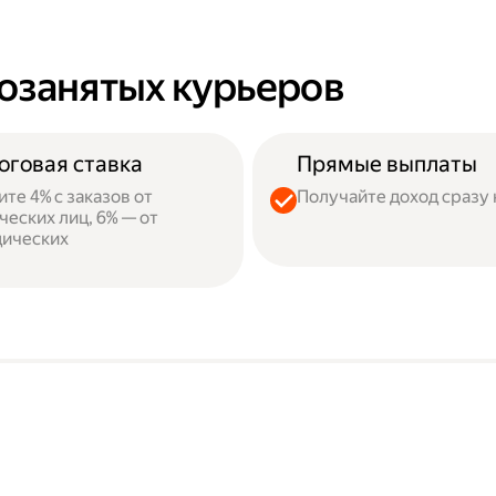
озанятых курьеров
оговая ставка
Прямые выплаты
ите 4% с заказов от
Получайте доход сразу 
ческих лиц, 6% — от
ических