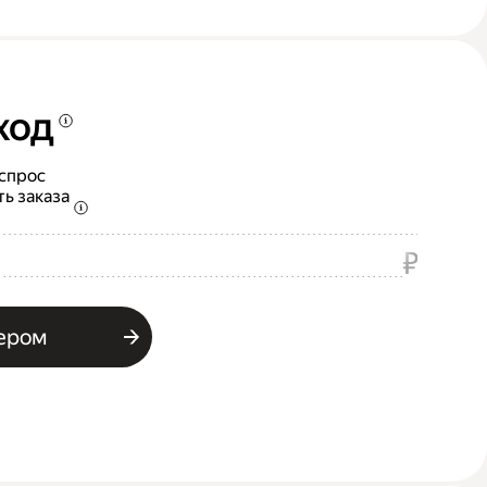
ход
 спрос
ть заказа
₽
ьером