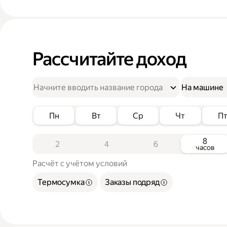
Рассчитайте доход
На машине
Пн
Вт
Ср
Чт
П
8
2
4
6
часов
Расчёт с учётом условий
Термосумка
Заказы подряд