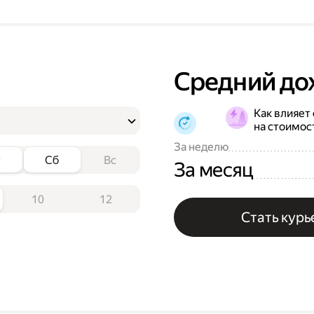
Средний до
Как влияет
на стоимос
За неделю
т
Сб
Вс
За месяц
10
12
Стать кур