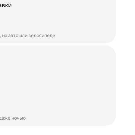
авки
 на авто или велосипеде
 даже ночью