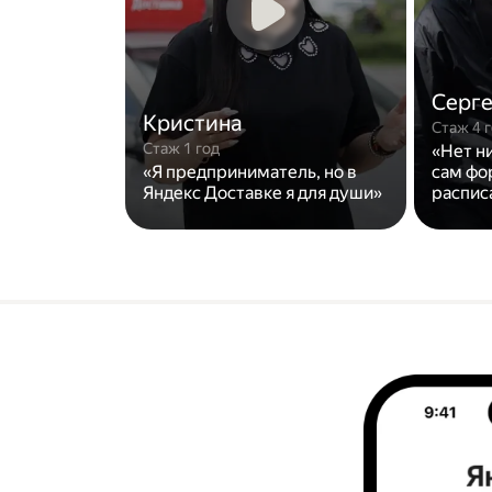
Серг
Кристина
Стаж 4 
Стаж 1 год
«Нет н
«Я предприниматель, но в
сам фо
Яндекс Доставке я для души»
распис