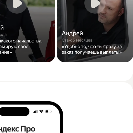
ей
Андрей
года
Стаж 5 месяцев
икакого начальства,
рмирую свое
«Удобно то, что ты сразу за
ание»
заказ получаешь выплаты»