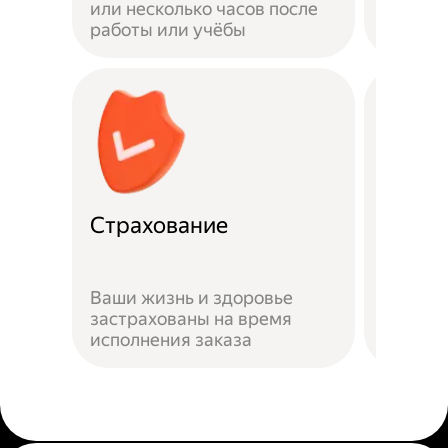
или несколько часов после
можно 
работы или учёбы
самока
Страхование
Миним
Ваши жизнь и здоровье
застрахованы на время
Для по
исполнения заказа
понадо