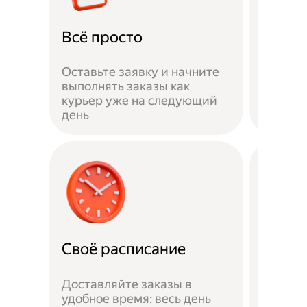
Всё просто
Доход
Оставьте заявку и начните
выполнять заказы как
Больше
курьер уже на следующий
вечера
день
пик
Своё расписание
Без а
Доставляйте заказы в
удобное время: весь день
Не нуж